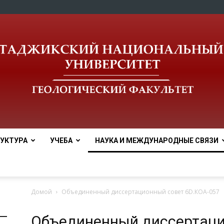
УКТУРА
УЧЕБА
НАУКА И МЕЖДУНАРОДНЫЕ СВЯЗИ
tnu
Домой
Объединенный диссертационный совет 6D.КОА-057
Объединенный диссертаци