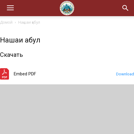
Домой
Нақшаи қабул
Нақшаи қабул
Скачать
Embed PDF
Download