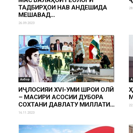
МАСЪАЛАҲОИ ГЕОЛОГӢ
ҷ
ТАДБИРҲОИ НАВ АНДЕШИДА
28
МЕШАВАД…
26.09.2023
Ахбор
А
ИҶЛОСИЯИ XVI-УМИ ШӮРОИ ОЛӢ
Ҳ
– МАСИРИ АСОСИИ ДУБОРА
М
СОХТАНИ ДАВЛАТУ МИЛЛАТИ...
22
16.11.2023