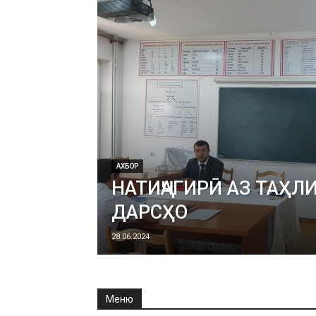
АХБОР
НАТИҶАГИРӢ АЗ ТАҲЛ
ДАРСҲО
28.06.2024
Меню