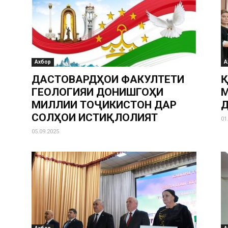
Ахбор
А
ДАСТОВАРДҲОИ ФАКУЛТЕТИ
Қ
ГЕОЛОГИЯИ ДОНИШГОҲИ
М
МИЛЛИИ ТОҶИКИСТОН ДАР
Д
СОЛҲОИ ИСТИҚЛОЛИЯТ
01
05.09.2025