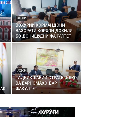
И
АХБОР
ВОХУРИИ КОРМАНДОНИ
ВАЗОРАТИ КОРҲОИ ДОХИЛИ
БО ДОНИШҶӮЁНИ ФАКУЛТЕТ
АХБОР
ТАДБИҚШАВИИ СТРАТЕГИЯҲО
ВА БАРНОМАҲО ДАР
АК!
ФАКУЛТЕТ