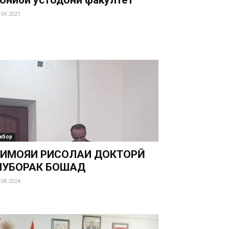
ониби устодони факултет
.04.2021
хбор
ИМОЯИ РИСОЛАИ ДОКТОРӢ
УБОРАК БОШАД
.08.2024