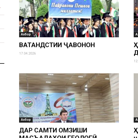
Ахбор
А
ВАТАНДӮСТИИ ҶАВОНОН
Д
17.04.2026
12
Ахбор
А
ДАР САМТИ ОМӮЗИШИ
Ҳ