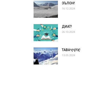
ЭЪЛОН!
16.12.2024
ДИҚҚАТ!
26.10.2024
ТАВАҶҶУҲ!
13.05.2024