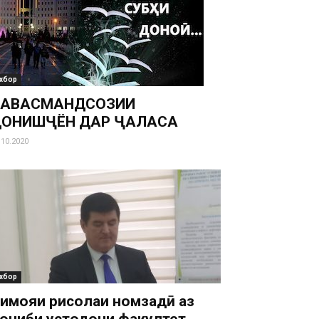
хбор
ҲАВАСМАНДСОЗИИ
ОНИШҶӮЁН ДАР ҶАЛАСА
.10.2020
хбор
имояи рисолаи номзадӣ аз