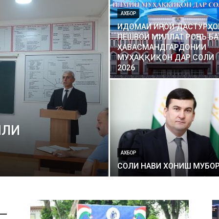
АХБОР
ИДОМАИ ИҶРОИ ДАСТУРҲО
ПЕШВОИ МИЛЛАТ РОҶЕЪ БА
ҲАВАСМАНДГАРДОНИИ
МУҲАҚҚИҚОН ДАР СОЛИ
2026
ИЛИ
АХБОР
СОЛИ НАВИ ХОНИШ МУБОР