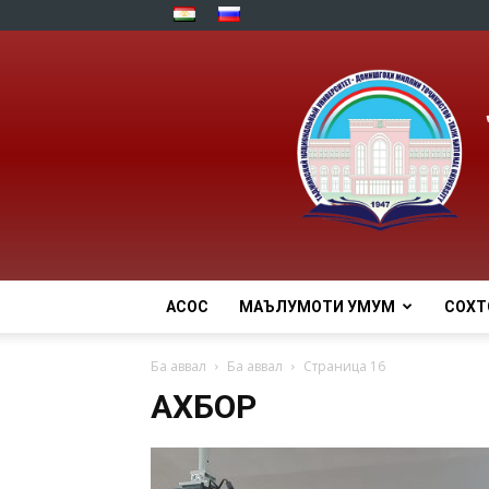
АСОСӢ
МАЪЛУМОТИ УМУМӢ
СОХТ
Ба аввал
Ба аввал
Страница 16
АХБОР