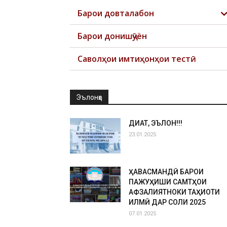
Барои довталабон
Барои донишҷӯён
Саволҳои имтиҳонҳои тестӣ
Эълонҳо
ДИҚҚАТ, ЭЪЛОН!!!
23.01.2025
ҲАВАСМАНДӢ БАРОИ
ПАЖУҲИШИ САМТҲОИ
АФЗАЛИЯТНОКИ ТАҲҚИҚОТИ
ИЛМӢ ДАР СОЛИ 2025
07.01.2025